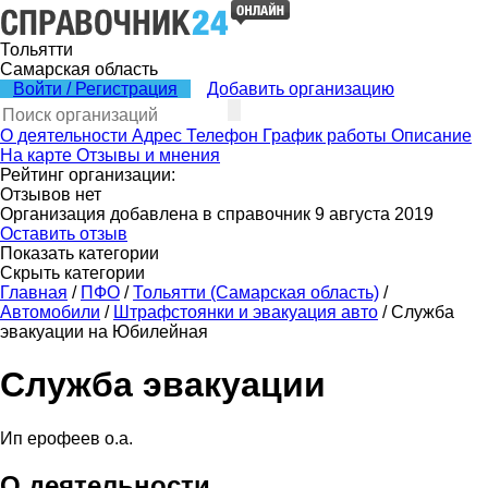
Тольятти
Самарская область
Войти / Регистрация
Добавить организацию
О деятельности
Адрес
Телефон
График работы
Описание
На карте
Отзывы и мнения
Рейтинг организации:
Отзывов нет
Организация добавлена в справочник 9 августа 2019
Оставить отзыв
Показать категории
Скрыть категории
Главная
/
ПФО
/
Тольятти (Самарская область)
/
Автомобили
/
Штрафстоянки и эвакуация авто
/
Служба
эвакуации на Юбилейная
Служба эвакуации
Ип ерофеев о.а.
О деятельности