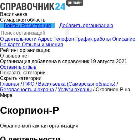
Васильевка
Самарская область
Войти / Регистрация
Добавить организацию
О деятельности
Адрес
Телефон
График работы
Описание
На карте
Отзывы и мнения
Рейтинг организации:
Отзывов нет
Организация добавлена в справочник 19 августа 2021
Оставить отзыв
Показать категории
Скрыть категории
Главная
/
ПФО
/
Васильевка (Самарская область)
/
Безопасность и охрана
/
Услуги охраны
/
Скорпион-Р на
Мира
Скорпион-Р
Охранно-монтажная организация
О деятельности